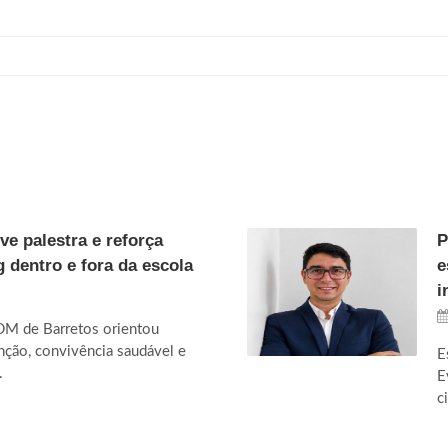
e palestra e reforça
P
 dentro e fora da escola
e
i
DM de Barretos orientou
nção, convivência saudável e
E
.
E
c