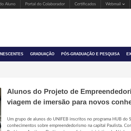
 do Aluno
Portal do Colaborador
Certificados
Webmail
ANESCENTES
GRADUAÇÃO
PÓS-GRADUAÇÃO E PESQUISA
E
Alunos do Projeto de Empreendedo
viagem de imersão para novos conh
Um grupo de alunos do UNIFEB inscritos no programa HUB do 
conhecimentos sobre empreendedorismo na capital Paulista. Co