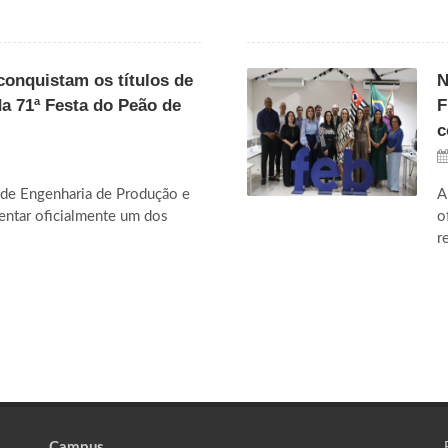
onquistam os títulos de
N
da 71ª Festa do Peão de
F
c
de Engenharia de Produção e
A
entar oficialmente um dos
o
r
Campus