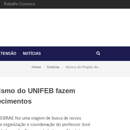
Trabalhe Conosco
Facebook
Youtube
Twitter
Linkedin
Instagram
(17)
feb@feb.br
3321-
6411
XTENSÃO
NOTÍCIAS
Home
Notícias
Alunos do Projeto de...
rismo do UNIFEB fazem
ecimentos
SEBRAE fez uma viagem de busca de novos
m organização e coordenação do professor José