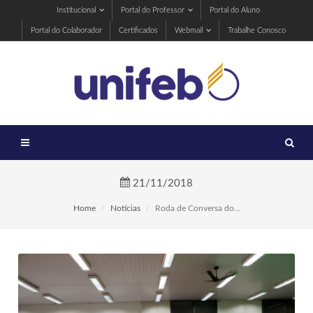
Institucional
Portal do Professor
Portal do Aluno
Portal do Colaborador
Certificados
Webmail
Trabalhe Conosco
21/11/2018
Home
Notícias
Roda de Conversa do...