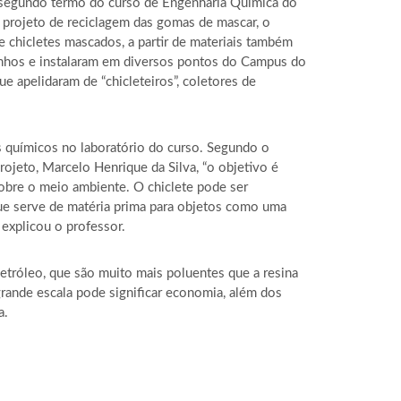
e segundo termo do curso de Engenharia Química do
projeto de reciclagem das gomas de mascar, o
e chicletes mascados, a partir de materiais também
inhos e instalaram em diversos pontos do Campus do
ue apelidaram de “chicleteiros”, coletores de
s químicos no laboratório do curso. Segundo o
ojeto, Marcelo Henrique da Silva, “o objetivo é
sobre o meio ambiente. O chiclete pode ser
que serve de matéria prima para objetos como uma
, explicou o professor.
petróleo, que são muito mais poluentes que a resina
 grande escala pode significar economia, além dos
a.