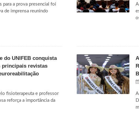
s para a prova presencial foi
A
va de imprensa reunindo
e
o
te do UNIFEB conquista
A
principais revistas
R
euroreabilitação
B
o fisioterapeuta e professor
A
sa reforça a importância da
D
m