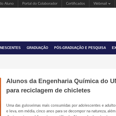
 do Aluno
Portal do Colaborador
Certificados
Webmail
ANESCENTES
GRADUAÇÃO
PÓS-GRADUAÇÃO E PESQUISA
E
Alunos da Engenharia Química do U
para reciclagem de chicletes
Uma das guloseimas mais consumidas por adolescentes e adulto
e leva, em média, cinco anos para se decompor na natureza, alé