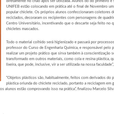
diretamente no chão após ser utilizada. Alunos do do primeiro 
UNIFEB estão colocando em prática até o final de Novembro um 
popular chiclete. Os próprios alunos confeccionaram coletores d
reciclados, decoraram os recipientes com personagens de quadr
Centro Universitário, incentivando que o descarte seja feito no q
chicletes mascados.
Todo o material colhido será higienizado e passará por processo
professor do Curso de Engenharia Química, e responsável pelo pr
realizar um projeto prático que sirva também à conscientização 
transformado em outros materiais, como cola e resina plástica, 
lixeira, que pode, inclusive, vir a ser utilizada na nossa faculdade”
“Objetos plásticos são, habitualmente, feitos com derivados do 
plástica oriunda do chiclete reciclado, portanto a reciclagem em
s alunos estão comprovando isso na prática”, finalizou Marcelo Silv