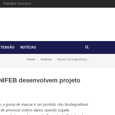
Trabalhe Conosco
Facebook
Youtube
Twitter
Linkedin
Instagram
(17)
feb@feb.br
3321-
6411
XTENSÃO
NOTÍCIAS
Home
Notícias
Alunos da Engenharia...
NIFEB desenvolvem projeto
s, a goma de mascar é um produto não biodegradável
m de provocar outros danos quando jogada