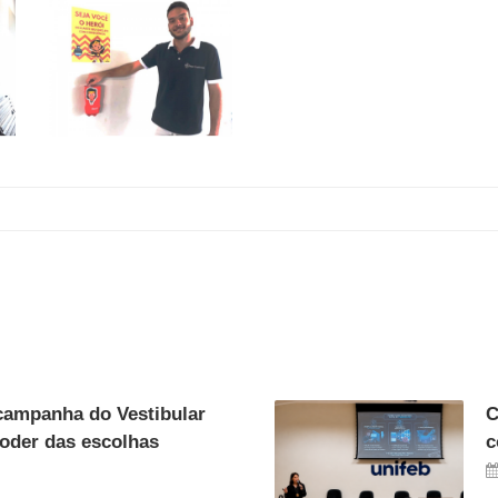
campanha do Vestibular
C
poder das escolhas
c