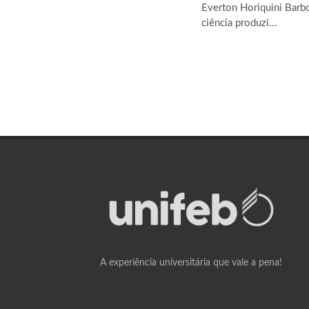
Everton Horiquini Barbo
ciência produzi...
A experiência universitária que vale a pena!