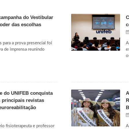
campanha do Vestibular
C
poder das escolhas
c
s para a prova presencial foi
A
va de imprensa reunindo
e
o
te do UNIFEB conquista
A
principais revistas
R
euroreabilitação
B
o fisioterapeuta e professor
A