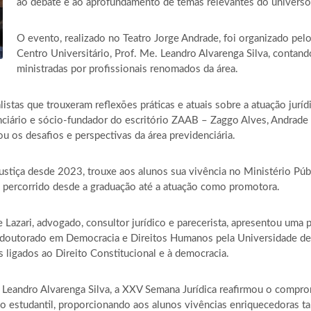
ao debate e ao aprofundamento de temas relevantes do universo 
O evento, realizado no Teatro Jorge Andrade, foi organizado pel
Centro Universitário, Prof. Me. Leandro Alvarenga Silva, contan
ministradas por profissionais renomados da área.
istas que trouxeram reflexões práticas e atuais sobre a atuação juríd
ciário e sócio-fundador do escritório ZAAB – Zaggo Alves, Andrade e
ou os desafios e perspectivas da área previdenciária.
ustiça desde 2023, trouxe aos alunos sua vivência no Ministério Pú
 percorrido desde a graduação até a atuação como promotora.
 Lazari, advogado, consultor jurídico e parecerista, apresentou uma 
s-doutorado em Democracia e Direitos Humanos pela Universidade d
ligados ao Direito Constitucional e à democracia.
 Leandro Alvarenga Silva, a XXV Semana Jurídica reafirmou o comp
o estudantil, proporcionando aos alunos vivências enriquecedoras ta