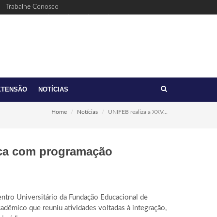
Trabalhe Conosco
Facebook
Youtube
Twitter
Linkedin
Instagram
(17)
feb@feb.br
3321-
6411
XTENSÃO
NOTÍCIAS
Home
Notícias
UNIFEB realiza a XXV...
ica com programação
entro Universitário da Fundação Educacional de
adêmico que reuniu atividades voltadas à integração,