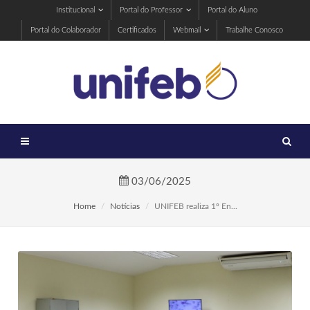
Institucional
Portal do Professor
Portal do Aluno
Portal do Colaborador
Certificados
Webmail
Trabalhe Conosco
03/06/2025
Home
Notícias
UNIFEB realiza 1º En...