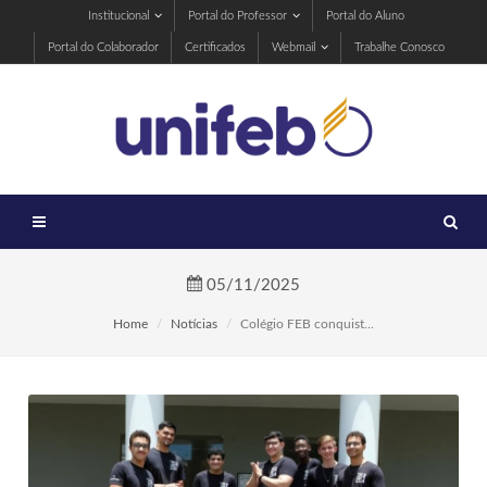
Institucional
Portal do Professor
Portal do Aluno
Portal do Colaborador
Certificados
Webmail
Trabalhe Conosco
05/11/2025
Home
Notícias
Colégio FEB conquist...