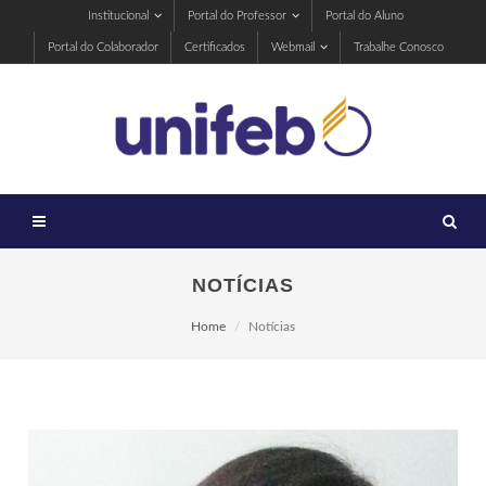
Institucional
Portal do Professor
Portal do Aluno
Portal do Colaborador
Certificados
Webmail
Trabalhe Conosco
NOTÍCIAS
Home
Notícias