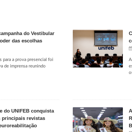
campanha do Vestibular
C
poder das escolhas
c
s para a prova presencial foi
A
va de imprensa reunindo
e
o
te do UNIFEB conquista
A
principais revistas
R
euroreabilitação
B