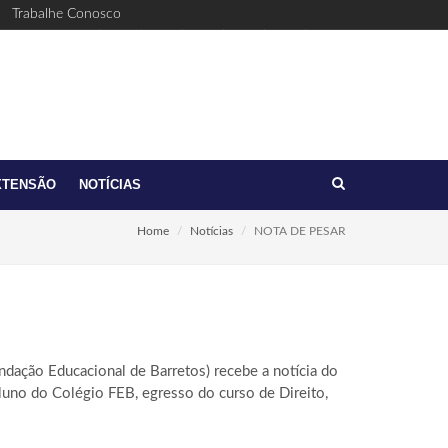
Trabalhe Conosco
Facebook
Youtube
Twitter
Linkedin
Instagram
(17)
feb@feb.br
3321-
6411
XTENSÃO
NOTÍCIAS
Home
Notícias
NOTA DE PESAR
dação Educacional de Barretos) recebe a notícia do
luno do Colégio FEB, egresso do curso de Direito,