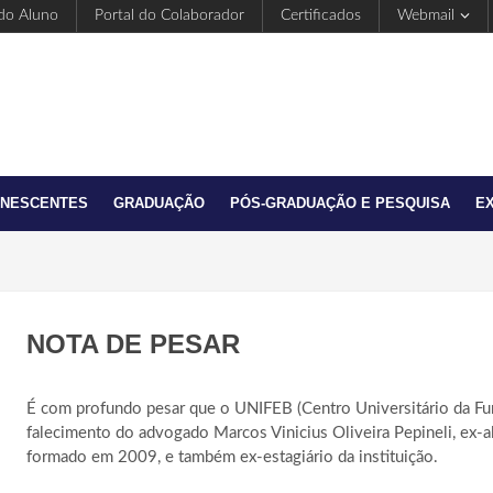
 do Aluno
Portal do Colaborador
Certificados
Webmail
ANESCENTES
GRADUAÇÃO
PÓS-GRADUAÇÃO E PESQUISA
E
NOTA DE PESAR
É com profundo pesar que o UNIFEB (Centro Universitário da Fun
falecimento do advogado Marcos Vinicius Oliveira Pepineli, ex-a
formado em 2009, e também ex-estagiário da instituição.