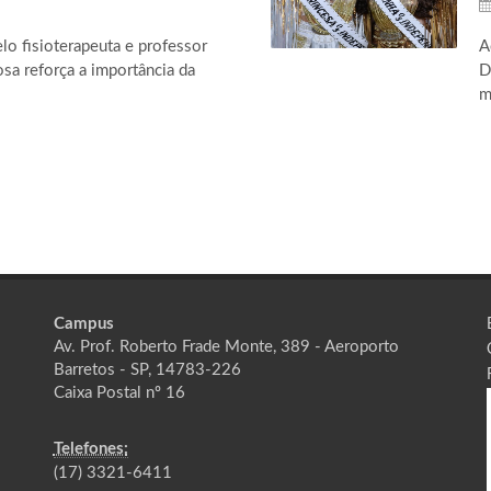
o fisioterapeuta e professor
A
sa reforça a importância da
D
m
Campus
Av. Prof. Roberto Frade Monte, 389 - Aeroporto
Barretos - SP, 14783-226
Caixa Postal nº 16
Telefones:
(17) 3321-6411